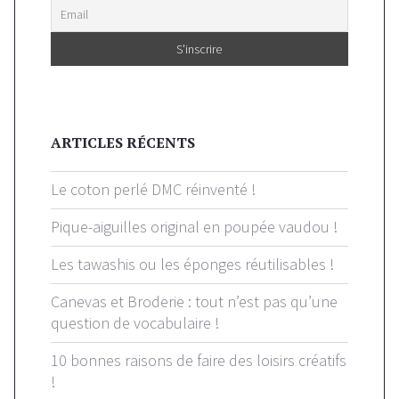
ARTICLES RÉCENTS
Le coton perlé DMC réinventé !
Pique-aiguilles original en poupée vaudou !
Les tawashis ou les éponges réutilisables !
Canevas et Broderie : tout n’est pas qu’une
question de vocabulaire !
10 bonnes raisons de faire des loisirs créatifs
!