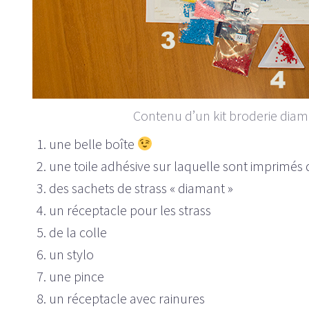
Contenu d’un kit broderie diama
une belle boîte
une toile adhésive sur laquelle sont imprimés
des sachets de strass « diamant »
un réceptacle pour les strass
de la colle
un stylo
une pince
un réceptacle avec rainures