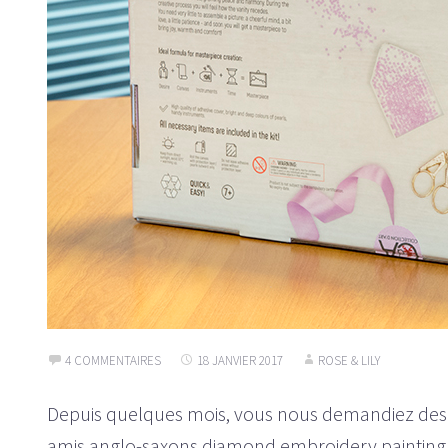
4 COMMENTAIRES
18 JANVIER 2017
ROSE & LILY
Depuis quelques mois, vous nous demandiez des k
amis anglo-saxons diamond embroidery painting