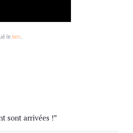
ué le
lien
.
t sont arrivées !
”