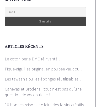
ARTICLES RÉCENTS
Le coton perlé DMC réinventé !
Pique-aiguilles original en poupée vaudou !
Les tawashis ou les éponges réutilisables !
Canevas et Broderie : tout n’est pas qu’une
question de vocabulaire !
10 bonnes raisons de faire des loisirs créatifs