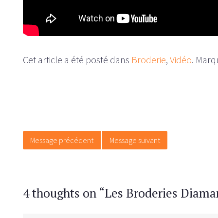
Cet article a été posté dans
Broderie
,
Vidéo
. Marq
Message de navigation
Message précédent
Message suivant
4 thoughts on “
Les Broderies Diaman