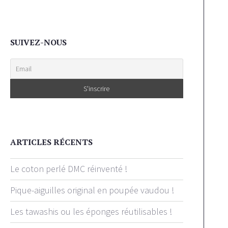
SUIVEZ-NOUS
ARTICLES RÉCENTS
Le coton perlé DMC réinventé !
Pique-aiguilles original en poupée vaudou !
Les tawashis ou les éponges réutilisables !