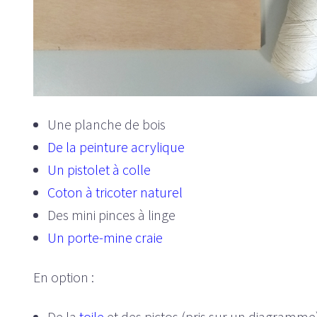
Une planche de bois
De la peinture acrylique
Un pistolet à colle
Coton à tricoter naturel
Des mini pinces à linge
Un porte-mine craie
En option :
De la
toile
et des pictos (pris sur un diagramme